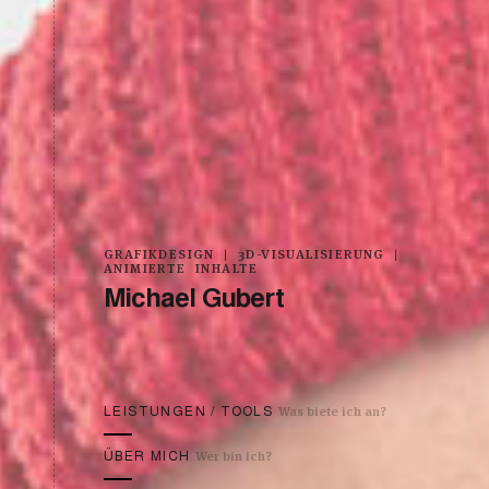
GRAFIKDESIGN | 3D-VISUALISIERUNG |
ANIMIERTE INHALTE
Michael Gubert
Was biete ich an?
LEISTUNGEN / TOOLS
Wer bin ich?
ÜBER MICH